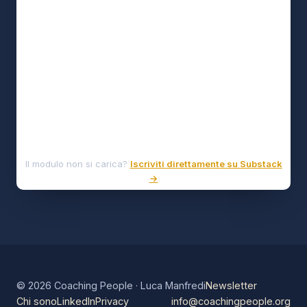
Il modulo non si carica?
Iscriviti direttamente su Substack
→
© 2026 Coaching People · Luca Manfredi
Newsletter
Chi sono
LinkedIn
Privacy
info@coachingpeople.org